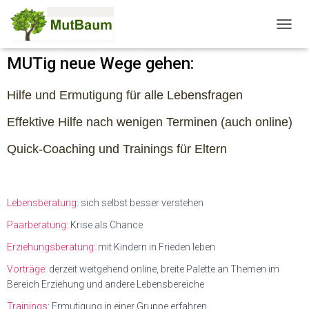
N
A
MUTig neue Wege gehen:
V
I
G
Hilfe und Ermutigung für alle Lebensfragen
A
T
Effektive Hilfe nach wenigen Terminen (auch online)
I
O
Quick-Coaching und Trainings für Eltern
N
U
M
S
Lebensberatung
: sich selbst besser verstehen
C
H
Paarberatung
:
Krise als Chance
A
L
Erziehungsberatung
:
mit Kindern in Frieden leben
T
Vorträge
: derzeit weitgehend online, breite Palette an Themen im
E
Bereich Erziehung und andere Lebensbereiche
N
Trainings
:
Ermutigung in einer Gruppe erfahren.